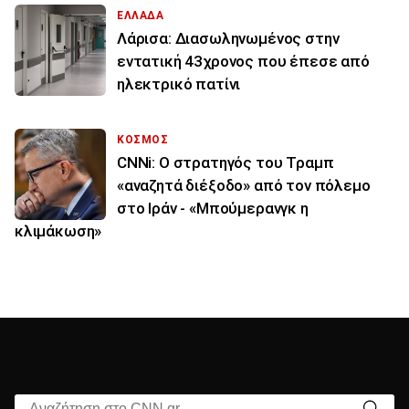
ΕΛΛΑΔΑ
Λάρισα: Διασωληνωμένος στην
εντατική 43χρονος που έπεσε από
ηλεκτρικό πατίνι
ΚΟΣΜΟΣ
CNNi: Ο στρατηγός του Τραμπ
«αναζητά διέξοδο» από τον πόλεμο
στο Ιράν - «Μπούμερανγκ η
κλιμάκωση»
Αναζήτηση στο CNN.gr