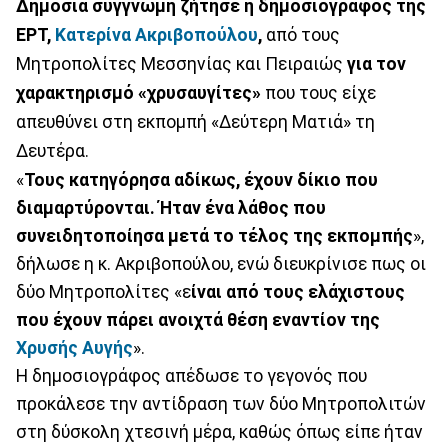
Δημόσια συγγνώμη ζήτησε η δημοσιογράφος της
ΕΡΤ,
Κατερίνα Ακριβοπούλου
,
από τους
Μητροπολίτες Μεσσηνίας και Πειραιώς
για τον
χαρακτηρισμό «χρυσαυγίτες»
που τους είχε
απευθύνει στη εκπομπή «Δεύτερη Ματιά» τη
Δευτέρα.
«
Τους κατηγόρησα αδίκως, έχουν δίκιο που
διαμαρτύρονται. Ήταν ένα λάθος που
συνειδητοποίησα μετά το τέλος της εκπομπής
»,
δήλωσε η κ. Ακριβοπούλου, ενώ διευκρίνισε πως οι
δύο Μητροπολίτες «ε
ίναι από τους ελάχιστους
που έχουν πάρει ανοιχτά θέση εναντίον της
Χρυσής Αυγής
».
Η δημοσιογράφος απέδωσε το γεγονός που
προκάλεσε την αντίδραση των δύο Μητροπολιτών
στη δύσκολη χτεσινή μέρα, καθώς όπως είπε ήταν