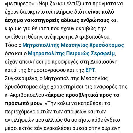
«με πυρετό». «Νομίζω και ελπίζω τα πράγματα να
έχουν διευκρινιστεί πλήρως διότι
είναι πολύ
άσχημο να κατηγορείς αδίκως ανθρώπους
και
κυρίως για θέματα που έχουν ακριβώς την
αντίθετη θέση», ανέφερε η κ. Ακριβοπούλου.
Τόσο ο
Μητροπολίτης Μεσσηνίας Χρυσόστομος
όσο και ο
Μητροπολίτης Πειραιώς Σεραφείμ
,
είχαν απειλήσει με προσφυγές στη Δικαιοσύνη
κατά της δημοσιογράφου και της
ΕΡΤ
.
Συγκεκριμένα, ο Μητροπολίτης Μεσσηνίας
Χρυσόστομος είχε χαρακτηρίσει τις αναφορές της
κ. Ακριβοπούλου
«άκρως προσβλητικά προς το
πρόσωπό μου»
. «Την καλώ να καταθέσει το
περιεχόμενο αυτών των απόψεων και των
αντιλήψεών μου αλλιώς θα ασκήσω κάθε ένδικο
μέσο, εκτός εάν ανακαλέσει άμεσα στην αυριανή