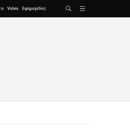
το
Video
Εφημερίδες