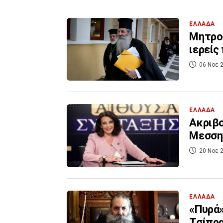
ΕΛΛΑΔΑ
Μητροπ
ιερείς
06 Νοε 2
ΕΛΛΑΔΑ
Ακριβο
Μεσσην
20 Νοε 2
ΕΛΛΑΔΑ
«Πυρά»
Τσίπρα