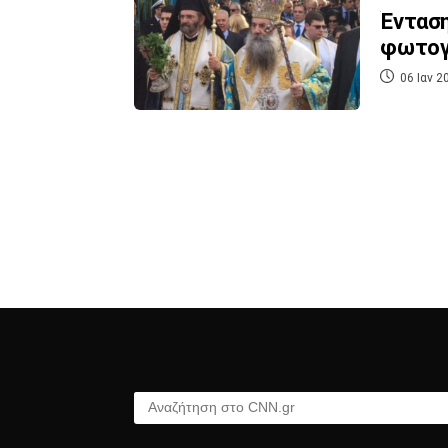
Ένταση
φωτογ
06 Ιαν 2
Αναζήτηση στο CNN.gr