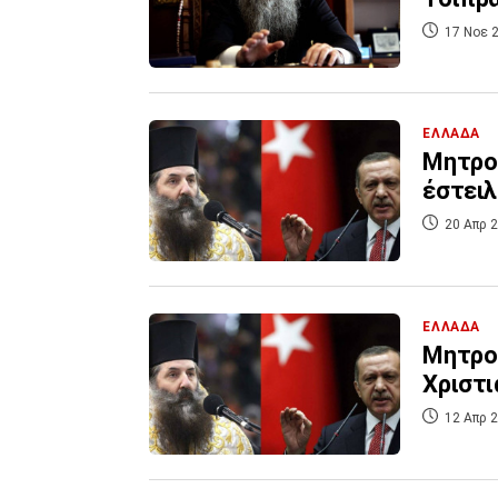
17 Νοε 2
ΕΛΛΑΔΑ
Μητροπ
έστειλ
20 Απρ 2
ΕΛΛΑΔΑ
Μητροπ
Χριστι
12 Απρ 2