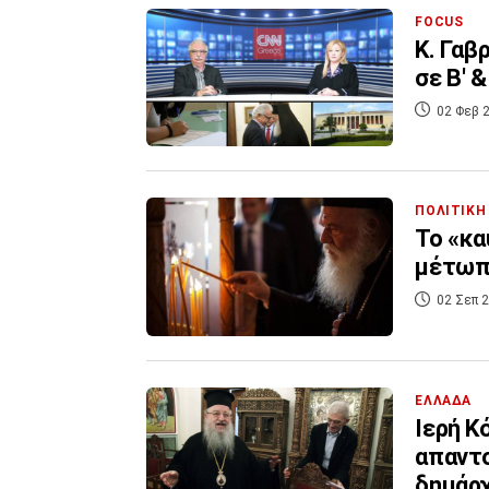
FOCUS
Κ. Γαβ
σε Β' 
02 Φεβ 2
ΠΟΛΙΤΙΚΗ
To «κα
μέτωπα
02 Σεπ 2
ΕΛΛΑΔΑ
Ιερή Κ
απαντο
δημάρ