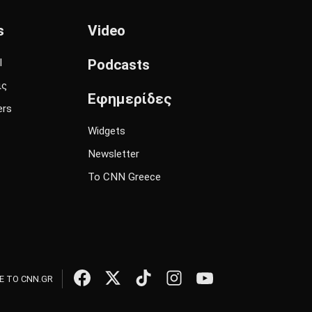
s
Video
l
Podcasts
ις
Εφημερίδες
ers
Widgets
Newsletter
Το CNN Greece
 ΤΟ CNN.GR