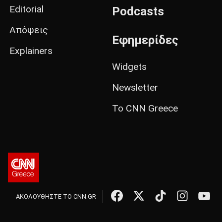
Editorial
Podcasts
Απόψεις
Εφημερίδες
Explainers
Widgets
Newsletter
Το CNN Greece
ΑΚΟΛΟΥΘΗΣΤΕ ΤΟ CNN.GR