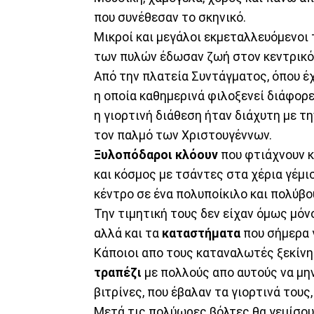
που συνέθεσαν το σκηνικό.
Μικροί και μεγάλοι εκμεταλλευόμενοι τ
των πυλών έδωσαν ζωή στον κεντρικό 
Από την πλατεία Συντάγματος, όπου έχε
η οποία καθημερινά φιλοξενεί διάφορε
η γιορτινή διάθεση ήταν διάχυτη με τ
τον παλμό των Χριστουγέννων.
Ξυλοπόδαροι κλόουν
που φτιάχνουν κ
και κόσμος με τσάντες στα χέρια γέμι
κέντρο σε ένα πολυποίκιλο και πολύβου
Την τιμητική τους δεν είχαν όμως μόν
αλλά και τα
καταστήματα
που σήμερα 
Κάποιοι απο τους καταναλωτές ξεκίνη
τραπέζι
με πολλούς απο αυτούς να μη
βιτρίνες, που έβαλαν τα γιορτινά τους
Μετά τις πολύωρες βόλτες θα γεμίσουν