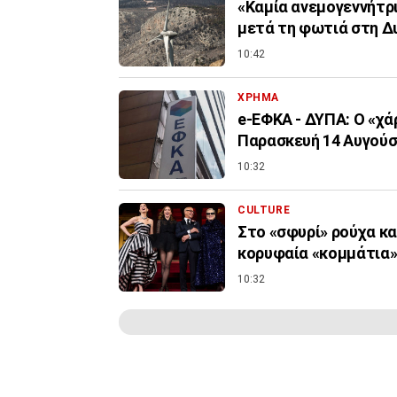
«Καμία ανεμογεννήτρι
μετά τη φωτιά στη Δ
10:42
ΧΡΗΜΑ
e-ΕΦΚΑ - ΔΥΠΑ: Ο «χ
Παρασκευή 14 Αυγού
10:32
CULTURE
Στο «σφυρί» ρούχα και
κορυφαία «κομμάτια
10:32