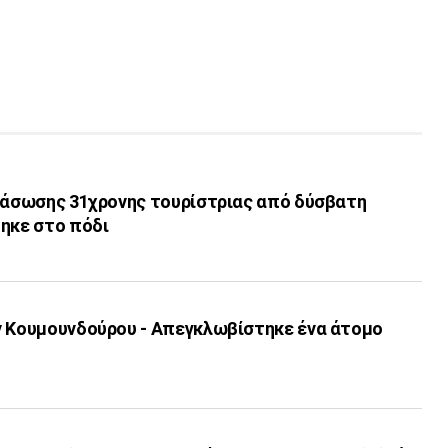
διάσωσης 31χρονης τουρίστριας από δύσβατη
τηκε στο πόδι
ν Κουμουνδούρου - Απεγκλωβίστηκε ένα άτομο