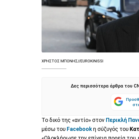
ΧΡΗΣΤΟΣ ΜΠΟΝΗΣ//EUROKINISSI
Δες περισσότερα άρθρα του CN
Προσθ
στ
Το δικό της «αντίο» στον
Περικλή Πα
μέσω του
Facebook
η σύζυγός του
Κατ
«Ολοκλήρωσε την επίγεια πορεία του, 