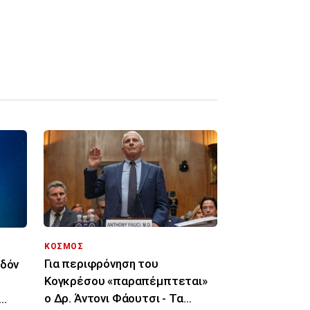
ΚΟΣΜΟΣ
Για περιφρόνηση του
εδόν
Κογκρέσου «παραπέμπτεται»
ο Δρ. Άντονι Φάουτσι - Τα