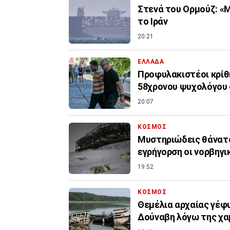
Στενά του Ορμούζ: «Μ
το Ιράν
20:21
ΕΛΛΑΔΑ
Προφυλακιστέοι κρίθη
58χρονου ψυχολόγου 
20:07
ΚΟΣΜΟΣ
Μυστηριώδεις θάνατο
εγρήγορση οι νορβηγι
19:52
ΚΟΣΜΟΣ
Θεμέλια αρχαίας γέφ
Δούναβη λόγω της χα