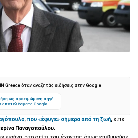
N Greece όταν αναζητάς ειδήσεις στην Google
ήκη ως προτιμώμενη πηγή
α αποτελέσματα Google
ναγόπουλο
,
που «έφυγε» σήμερα από τη ζωή
,
είπε
ερίνα Παναγοπούλου.
εν ειρήνη, στο σπίτι του, έχοντας, όπως επιθυμούσε