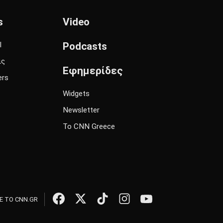
s
Video
l
Podcasts
ις
Εφημερίδες
ers
Widgets
Newsletter
Το CNN Greece
 ΤΟ CNN.GR