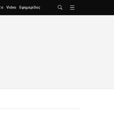
το
Video
Εφημερίδες