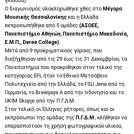
γλώσσα).
Ο διαγωνισμός ολοκληρώθηκε χθες στο
Μέγαρο
Μουσικής Θεσσαλονίκης
και η Ελλάδα
εκπροσωπήθηκε από 5 ομάδες
(ΑΣΟΕΕ,
Πανεπιστήμιο Αθηνών, Πανεπιστήμιο Μακεδονία,
Ε.Μ.Π., Deree College)
.
Μετά από 9 προκριματικούς γύρους, που
διεξήχθησαν από τις 29 έως τις 31 Δεκεμβρίου, τα
Πανεπιστήμια που προκρίθηκαν στον τελικό της
κατηγορίας EFL ήταν το Εθνικό Μετσόβειο
Πολυτεχνείο από την Ελλάδα, το FSU Jena από τη
Γερμανία, το Brawijaya A από την Ινδονησία και το
UKIM Skopje από την Π.Γ.Δ.Μ.
Στον τελικό, οι Έλληνες ρήτορες, όπως και οι
εκπρόσωποι της ομάδας της
Π.Γ.Δ.Μ
., κλήθηκαν να
υπερασπιστούν τη χρήση φωτογραφικού υλικού,