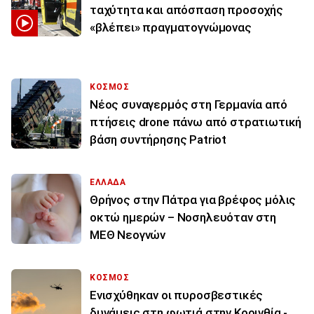
ταχύτητα και απόσπαση προσοχής
«βλέπει» πραγματογνώμονας
ΚΟΣΜΟΣ
Νέος συναγερμός στη Γερμανία από
πτήσεις drone πάνω από στρατιωτική
βάση συντήρησης Patriot
ΕΛΛΑΔΑ
Θρήνος στην Πάτρα για βρέφος μόλις
οκτώ ημερών – Νοσηλευόταν στη
ΜΕΘ Νεογνών
ΚΟΣΜΟΣ
Ενισχύθηκαν οι πυροσβεστικές
δυνάμεις στη φωτιά στην Κορινθία -