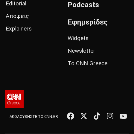
Editorial
Podcasts
Απόψεις
Εφημερίδες
Explainers
Widgets
Newsletter
Το CNN Greece
ΑΚΟΛΟΥΘΗΣΤΕ ΤΟ CNN.GR