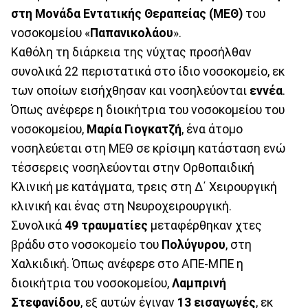
στη Μονάδα Εντατικής Θεραπείας (ΜΕΘ)
του
νοσοκομείου «
Παπανικολάου
».
Καθόλη τη διάρκεια της νύχτας προσήλθαν
συνολικά 22 περιστατικά στο ίδιο νοσοκομείο, εκ
των οποίων εισήχθησαν και νοσηλεύονται
εννέα
.
Όπως ανέφερε η διοικήτρια του νοσοκομείου του
νοσοκομείου,
Μαρία Γιογκατζή
, ένα άτομο
νοσηλεύεται στη ΜΕΘ σε κρίσιμη κατάσταση ενώ
τέσσερεις νοσηλεύονται στην Ορθοπαιδική
Κλινική με κατάγματα, τρεις στη Δ΄ Χειρουργική
κλινική και ένας στη Νευροχειρουργική.
Συνολικά
49 τραυματίες
μεταφέρθηκαν χτες
βράδυ στο νοσοκομείο του
Πολύγυρου
, στη
Χαλκιδική. Όπως ανέφερε στο ΑΠΕ-ΜΠΕ η
διοικήτρια του νοσοκομείου,
Λαμπρινή
Στεφανίδου
, εξ αυτών έγιναν
13 εισαγωγές
, εκ