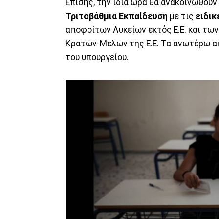
Επίσης, την ίδια ώρα θα ανακοινωθού
Τριτοβάθμια Εκπαίδευση
με τις
ειδικ
αποφοίτων Λυκείων εκτός Ε.Ε. και τω
Κρατών-Μελών της Ε.Ε. Τα ανωτέρω α
του υπουργείου.