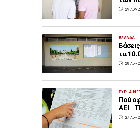
29 Αυγ 2
ΕΛΛΑΔΑ
Βάσεις
τα 10.
28 Αυγ 2
EXPLAINE
Πού οφ
ΑΕΙ - Τ
27 Αυγ 2