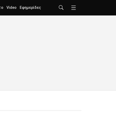
το
Video
Εφημερίδες