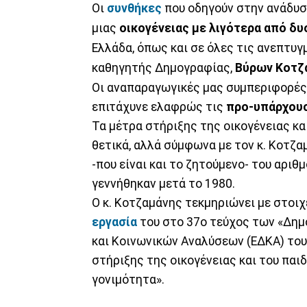
Οι
συνθήκες
που οδηγούν στην ανάδυ
μιας
οικογένειας με λιγότερα από δυ
Ελλάδα, όπως και σε όλες τις ανεπτυγ
καθηγητής Δημογραφίας,
Βύρων Κοτζ
Οι αναπαραγωγικές μας συμπεριφορές
επιτάχυνε ελαφρώς τις
προ-υπάρχουσ
Τα μέτρα στήριξης της οικογένειας και
θετικά, αλλά σύμφωνα με τον κ. Κοτζ
-που είναι και το ζητούμενο- του αριθμ
γεννήθηκαν μετά το 1980.
Ο κ. Κοτζαμάνης τεκμηριώνει με στοι
εργασία
του στο 37ο τεύχος των «Δη
και Κοινωνικών Αναλύσεων (ΕΔΚΑ) το
στήριξης της οικογένειας και του παι
γονιμότητα».