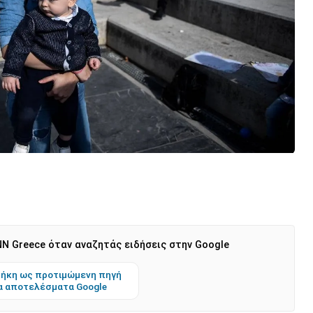
N Greece όταν αναζητάς ειδήσεις στην Google
ήκη ως προτιμώμενη πηγή
α αποτελέσματα Google