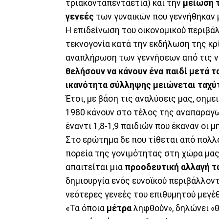
τριακονταπενταετία) και την
μείωση τ
γενεές
των γυναικών που γεννήθηκαν 
Η επιδείνωση του οικονομικού περιβάλ
τεκνογονία κατά την εκδήλωση της κρί
αναπλήρωση των γεννήσεων από τις ν
θελήσουν να κάνουν ένα παιδί μετά τ
ικανότητα σύλληψης μειώνεται ταχύ
Έτσι, με βάση τις αναλύσεις μας, σημε
1980 κάνουν στο τέλος της αναπαραγωγ
έναντι 1,8-1,9 παιδιών που έκαναν οι μ
Στο ερώτημα δε που τίθεται από πολλού
πορεία της γονιμότητας στη χώρα μας
απαιτείται μια
προοδευτική αλλαγή 
δημιουργία ενός ευνοϊκού περιβάλλοντ
νεότερες γενεές του επιθυμητού μεγέθ
«Τα όποια
μέτρα
ληφθούν», δηλώνει «θ