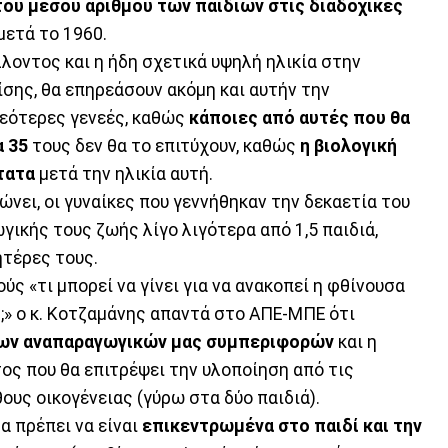
ου μέσου αριθμού των παιδιών στις διαδοχικές
μετά το 1960.
λοντος και η ήδη σχετικά υψηλή ηλικία στην
σης, θα επηρεάσουν ακόμη και αυτήν την
εότερες γενεές, καθώς
κάποιες από αυτές που θα
α 35
τους δεν θα το επιτύχουν, καθώς
η βιολογική
τατα
μετά την ηλικία αυτή.
ιώνει, οι γυναίκες που γεννήθηκαν την δεκαετία του
ικής τους ζωής λίγο λιγότερα από 1,5 παιδιά,
ητέρες τους.
ς «τι μπορεί να γίνει για να ανακοπεί η φθίνουσα
;» ο κ. Κοτζαμάνης απαντά στο ΑΠΕ-ΜΠΕ ότι
των αναπαραγωγικών μας συμπεριφορών
και η
ος που θα επιτρέψει την υλοποίηση από τις
ους οικογένειας (γύρω στα δύο παιδιά).
α πρέπει να είναι
επικεντρωμένα στο παιδί και την