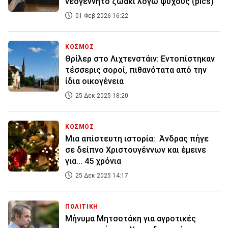
νεογέννητο ζωάκι λόγω ψύχους (pics)
01 Φεβ 2026 16:22
ΚΟΣΜΟΣ
Θρίλερ στο Λιχτενστάιν: Εντοπίστηκαν
τέσσερις σοροί, πιθανότατα από την
ίδια οικογένεια
25 Δεκ 2025 18:20
ΚΟΣΜΟΣ
Μια απίστευτη ιστορία: Άνδρας πήγε
σε δείπνο Χριστουγέννων και έμεινε
για... 45 χρόνια
25 Δεκ 2025 14:17
ΠΟΛΙΤΙΚΗ
Μήνυμα Μητσοτάκη για αγροτικές