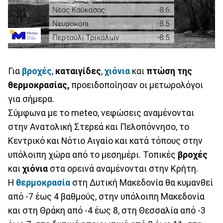
Για
βροχές
,
καταιγίδες
,
χιόνια
και
πτώση της
θερμοκρασίας,
προειδοποίησαν οι μετωρολόγοι
για σήμερα.
Σύμφωνα με το meteo, νεφώσεις αναμένονται
στην Ανατολική Στερεά και Πελοπόννησο, το
Κεντρικό και Νότιο Αιγαίο και κατά τόπους στην
υπόλοιπη χώρα από το μεσημέρι. Τοπικές
βροχές
και
χιόνια
στα ορεινά αναμένονται στην Κρήτη.
Η
θερμοκρασία
στη Δυτική Μακεδονία θα κυμανθεί
από -7 έως 4 βαθμούς, στην υπόλοιπη Μακεδονία
και στη Θράκη από -4 έως 8, στη Θεσσαλία από -3