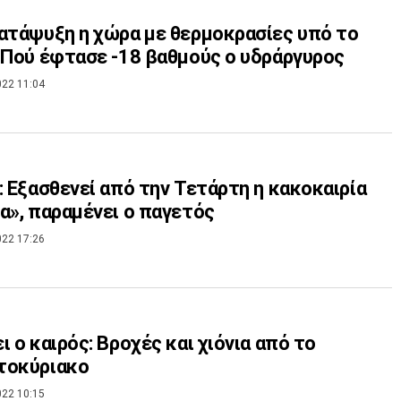
ατάψυξη η χώρα με θερμοκρασίες υπό το
 Πού έφτασε -18 βαθμούς ο υδράργυρος
022 11:04
: Εξασθενεί από την Τετάρτη η κακοκαιρία
α», παραμένει ο παγετός
022 17:26
ι ο καιρός: Βροχές και χιόνια από το
τοκύριακο
022 10:15