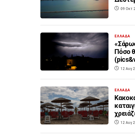
09 Οκτ 
ΕΛΛΑΔΑ
«Σάρωσ
Πόσο θ
(pics&v
12 Αυγ 2
ΕΛΛΑΔΑ
Κακοκα
καταιγ
χρειάζ
12 Αυγ 2