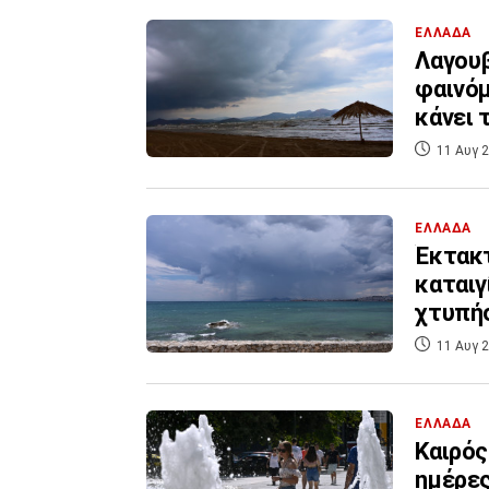
ΕΛΛΑΔΑ
Λαγουβ
φαινόμ
κάνει
11 Αυγ 2
ΕΛΛΑΔΑ
Έκτακτ
καταιγ
χτυπή
11 Αυγ 2
ΕΛΛΑΔΑ
Καιρός
ημέρες