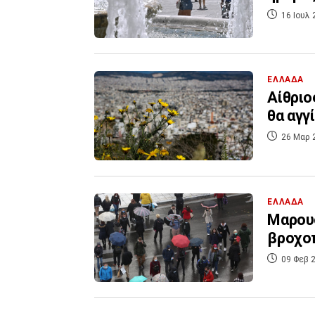
16 Ιουλ 
ΕΛΛΑΔΑ
Αίθριο
θα αγγ
26 Μαρ 
ΕΛΛΑΔΑ
Μαρουσ
βροχο
09 Φεβ 2