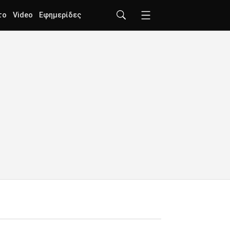
το
Video
Εφημερίδες