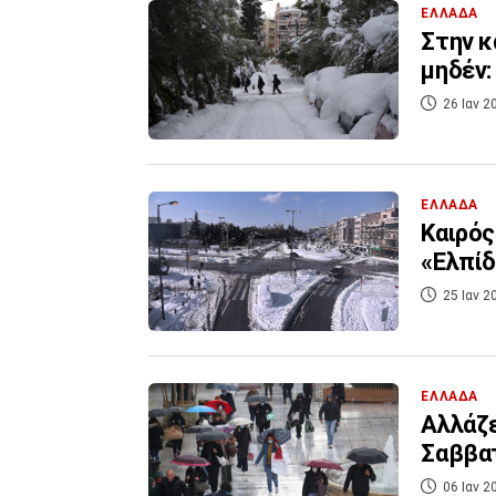
ΕΛΛΑΔΑ
Στην κ
μηδέν:
26 Ιαν 2
ΕΛΛΑΔΑ
Καιρός
«Ελπίδ
25 Ιαν 2
ΕΛΛΑΔΑ
Αλλάζε
Σαββα
06 Ιαν 2