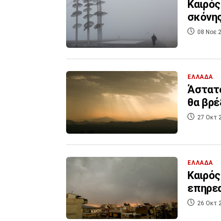
Καιρός
σκόνης
08 Νοε 2
ΕΛΛΑΔΑ
Άστατο
θα βρέ
27 Οκτ 
ΕΛΛΑΔΑ
Καιρός
επηρε
26 Οκτ 