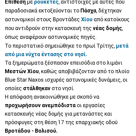
Επίθεση
με
ρουκέτες
, αντίστοιχες με αυτές που
παραδοσιακά εκτοξεύονται το
Πάσχα
, δέχτηκαν
αστυνομικοί στους Βροντάδες
Χίου
από κατοίκους
που αντιδρούν στην κατασκευή της
νέας
δομής
,
όπως αναφέρουν αστυνομικές πηγές.
Το περιστατικό σημειώθηκε το πρωί Τρίτης,
μετά
από μια νύχτα έντασης στο νησί.
Τα ξημερώματα ξέσπασαν επεισόδια στο λιμάνι
Μεστών Χίου
, καθώς αποβιβάζονταν από το πλοίο
Blue Star Naxos ισχυρές αστυνομικές δυνάμεις, οι
οποίες
στάλθηκαν
στο νησί.
Η απόφαση ανακοινώθηκε με σκοπό να
προχωρήσουν
ανεμπόδιστα
οι εργασίες
κατασκευής νέας δομής για μετανάστες και
πρόσφυγες στη θέση 17 της επαρχιακής οδού
Βροτάδου - Βολισού.