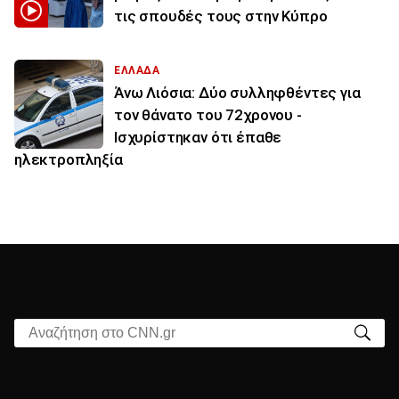
τις σπουδές τους στην Κύπρο
ΕΛΛΑΔΑ
Άνω Λιόσια: Δύο συλληφθέντες για
τον θάνατο του 72χρονου -
Ισχυρίστηκαν ότι έπαθε
ηλεκτροπληξία
Αναζήτηση στο CNN.gr