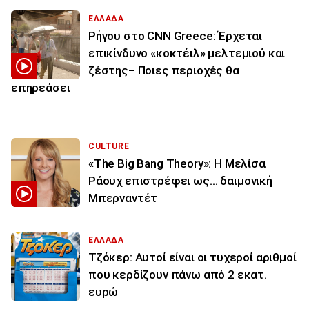
ΕΛΛΑΔΑ
Ρήγου στο CNN Greece: Έρχεται
επικίνδυνο «κοκτέιλ» μελτεμιού και
ζέστης– Ποιες περιοχές θα
επηρεάσει
CULTURE
«The Big Bang Theory»: Η Μελίσα
Ράουχ επιστρέφει ως… δαιμονική
Μπερναντέτ
ΕΛΛΑΔΑ
Τζόκερ: Αυτοί είναι οι τυχεροί αριθμοί
που κερδίζουν πάνω από 2 εκατ.
ευρώ