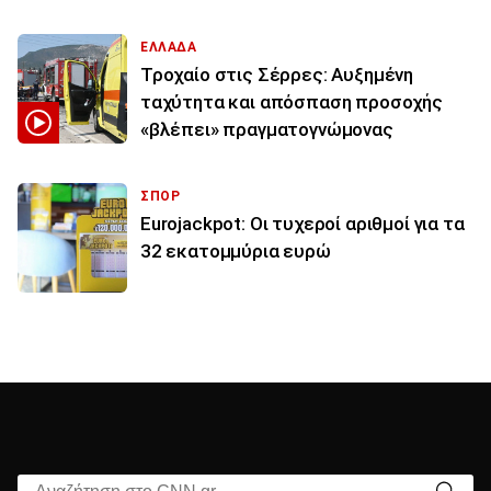
ΕΛΛΑΔΑ
Τροχαίο στις Σέρρες: Αυξημένη
ταχύτητα και απόσπαση προσοχής
«βλέπει» πραγματογνώμονας
ΣΠΟΡ
Eurojackpot: Οι τυχεροί αριθμοί για τα
32 εκατoμμύρια ευρώ
Αναζήτηση στο CNN.gr