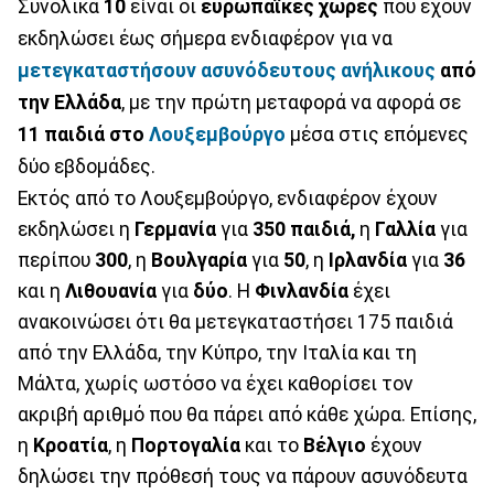
Συνολικά
10
είναι οι
ευρωπαϊκές χώρες
που έχουν
εκδηλώσει έως σήμερα ενδιαφέρον για να
μετεγκαταστήσουν
ασυνόδευτους ανήλικους
από
την Ελλάδα
, με την πρώτη μεταφορά να αφορά σε
11 παιδιά στο
Λουξεμβούργο
μέσα στις επόμενες
δύο εβδομάδες.
Εκτός από το Λουξεμβούργο, ενδιαφέρον έχουν
εκδηλώσει η
Γερμανία
για
350 παιδιά,
η
Γαλλία
για
περίπου
300
, η
Βουλγαρία
για
50
, η
Ιρλανδία
για
36
και η
Λιθουανία
για
δύο
. Η
Φινλανδία
έχει
ανακοινώσει ότι θα μετεγκαταστήσει 175 παιδιά
από την Ελλάδα, την Κύπρο, την Ιταλία και τη
Μάλτα, χωρίς ωστόσο να έχει καθορίσει τον
ακριβή αριθμό που θα πάρει από κάθε χώρα. Επίσης,
η
Κροατία
, η
Πορτογαλία
και το
Βέλγιο
έχουν
δηλώσει την πρόθεσή τους να πάρουν ασυνόδευτα