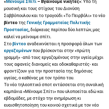
«
Μένουμε Σπίτι
– Βγαίνουμε νικητές»
: Υπό τη
μουσική και τους στίχους του Διονύση
Σαββόπουλου και το τραγούδι «Το Πειρβόλι» το νέο
βίντεο
της
Γενικής Γραμματείας Πολιτικής
Προστασίας
,
διάρκειας περίπου δύο λεπτών, μας
καλεί να μείνουμε σπίτι.
Στο
βίντεο
αναδεικνύεταιι η προσφορά όλων των
εργαζομένων
που βρίσκονται στην «πρώτη
γραμμή» -από τους εργαζομένους στην υγεία μέχρι
τους αφανείς διανομείς και οδοκαθαριστές- και
φροντίζουν για την προστασία της δημόσιας
υγείας, ο καθένας με τον τρόπο του.
Το νέο τηλεοπτικό σποτ εντάσσεται στη συνολική
καμπάνια «Μένουμε Σπίτι» που υλοποείται εδώ και
εβδομάδες, με στόχο την ενημέρωση κι
ευαισθητοποίηση του κοινού σχετικά με τον νέο