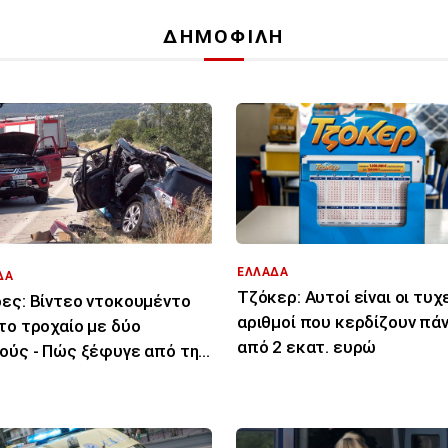
ΔΗΜΟΦΙΛΗ
ΕΛΛΑΔΑ
ΔΑ
Τζόκερ: Αυτοί είναι οι τυχ
ες: Βίντεο ντοκουμέντο
αριθμοί που κερδίζουν πά
το τροχαίο με δύο
από 2 εκατ. ευρώ
ούς - Πώς ξέφυγε από την
ία του το ΙΧ