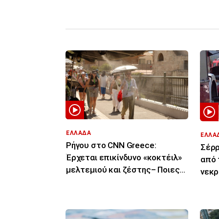
ΕΛΛΑΔΑ
ΕΛΛΑ
Ρήγου στο CNN Greece:
Σέρρ
Έρχεται επικίνδυνο «κοκτέιλ»
από 
μελτεμιού και ζέστης– Ποιες
νεκρ
περιοχές θα επηρεάσει
πορε