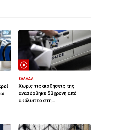
ΕΛΛΑΔΑ
Χωρίς τις αισθήσεις της
εροί
ανασύρθηκε 53χρονη από
νω
ακάλυπτο στη
Μιχαλακοπούλου - Έπεσε από
τον πέμπτο