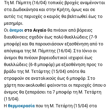
Τη Μ. Πέμπτη (16/04) τοπικές βροχές αναμένονται
στα Δωδεκάνησα και στην Κρήτη, όμως και σε
αυτές τις περιοχές ο καιρός θα βελτιωθεί έως το
μεσημέρι.
Οι
άνεμοι
στο Αιγαίο
θα πνέουν από βόρειες
διευθύνσεις σχεδόν έως πολύ θυελλώδεις (7-9
μποφόρ) και θα παρουσιάσουν εξασθένηση από το
απόγευμα της Μ. Πέμπτης (16/04). Στο Ιόνιο οι
άνεμοι θα πνέουν βορειοδυτικοί ισχυροί έως
θυελλώδεις (6-8 μποφόρ) με εξασθένηση προς το
βράδυ της Μ. Τετάρτης (15/04) οπότε θα
στραφούν σε ανατολικούς έως 6 μποφόρ. Στο
χάρτη που ακολουθεί φαίνονται οι περιοχές όπου ο
άνεμος θα ξεπεράσει τα 7 μποφόρ τη Μ. Τετάρτη
(15/04).
Η
θερμοκρασία
που τη Μ. Τετάρτη (15/04) στα