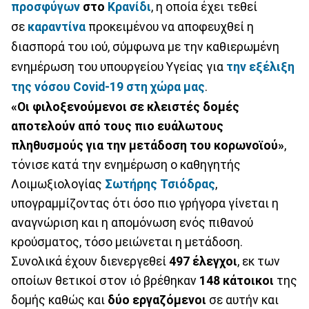
προσφύγων
στο
Κρανίδι
, η οποία έχει τεθεί
σε
καραντίνα
προκειμένου να αποφευχθεί η
διασπορά του ιού, σύμφωνα με την καθιερωμένη
ενημέρωση του υπουργείου Υγείας για
την εξέλιξη
της νόσου Covid-19 στη χώρα μας
.
«Οι φιλοξενούμενοι σε κλειστές δομές
αποτελούν από τους πιο ευάλωτους
πληθυσμούς για την μετάδοση του κορωνοϊού»
,
τόνισε κατά την ενημέρωση ο καθηγητής
Λοιμωξιολογίας
Σωτήρης Τσιόδρας
,
υπογραμμίζοντας ότι όσο πιο γρήγορα γίνεται η
αναγνώριση και η απομόνωση ενός πιθανού
κρούσματος, τόσο μειώνεται η μετάδοση.
Συνολικά έχουν διενεργεθεί
497 έλεγχοι
, εκ των
οποίων θετικοί στον ιό βρέθηκαν
148 κάτοικοι
της
δομής καθώς και
δύο εργαζόμενοι
σε αυτήν και