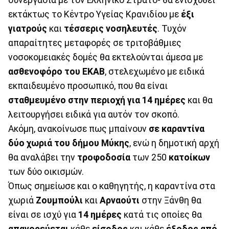
εκτάκτως το Κέντρο Υγείας Κρανιδίου με
έξι
γιατρούς
και
τέσσερις νοσηλευτές
. Τυχόν
απαραίτητες μεταφορές σε τριτοβάθμιες
νοσοκομειακές δομές θα εκτελούνται άμεσα με
ασθενοφόρο του ΕΚΑΒ
, στελεχωμένο με ειδικά
εκπαιδευμένο προσωπικό, που θα είναι
σταθμευμένο στην περιοχή για 14 ημέρες
και θα
λειτουργήσει ειδικά για αυτόν τον σκοπό.
Ακόμη, ανακοίνωσε πως μπαίνουν
σε καραντίνα
δύο χωριά του δήμου Μύκης
, ενώ η δημοτική αρχή
θα αναλάβει την
τροφοδοσία
των 250
κατοίκων
των δύο οικισμών.
Όπως σημείωσε και ο καθηγητής, η καραντίνα στα
χωριά
Ζουμπούλι
και
Αρναούτι
στην Ξάνθη θα
είναι σε ισχύ για
14 ημέρες
κατά τις οποίες θα
απαγορεύεται
κάθε
είσοδος
και κάθε
έξοδος από