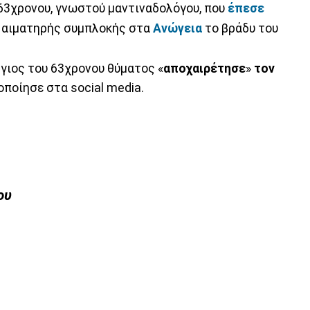
 63χρονου, γνωστού μαντιναδολόγου, που
έπεσε
α αιματηρής συμπλοκής στα
Ανώγεια
το βράδυ του
 γιος του 63χρονου θύματος «
αποχαιρέτησε
»
τον
οποίησε στα social media.
ου