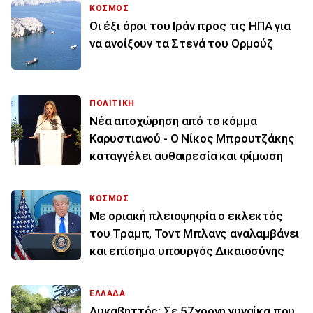
ΚΟΣΜΟΣ
Οι έξι όροι του Ιράν προς τις ΗΠΑ για
να ανοίξουν τα Στενά του Ορμούζ
ΠΟΛΙΤΙΚΗ
Νέα αποχώρηση από το κόμμα
Καρυστιανού - Ο Νίκος Μπρουτζάκης
καταγγέλει αυθαιρεσία και φίμωση
ΚΟΣΜΟΣ
Με οριακή πλειοψηφία ο εκλεκτός
του Τραμπ, Τοντ Μπλανς αναλαμβάνει
και επίσημα υπουργός Δικαιοσύνης
ΕΛΛΑΔΑ
Λυκαβηττός: Σε 57χρονη γυναίκα που