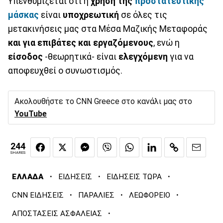
Υπενθυμίζεται ότι η
χρήση της
προστατευτικής
μάσκας
είναι
υποχρεωτική
σε όλες τις
μετακινήσεις μας στα Μέσα Μαζικής Μεταφοράς
και για επιβάτες και εργαζόμενους
, ενώ η
είσοδος
-θεωρητικά- είναι
ελεγχόμενη
για να
αποφευχθεί ο συνωστισμός.
Ακολουθήστε το CNN Greece στο κανάλι μας στο
YouTube
244
SHARES
·
·
·
ΕΛΛΑΔΑ
ΕΙΔΗΣΕΙΣ
ΕΙΔΗΣΕΙΣ ΤΩΡΑ
·
·
·
CNN ΕΙΔΗΣΕΙΣ
ΠΑΡΑΛΙΕΣ
ΛΕΩΦΟΡΕΙΟ
·
ΑΠΟΣΤΑΣΕΙΣ ΑΣΦΑΛΕΙΑΣ