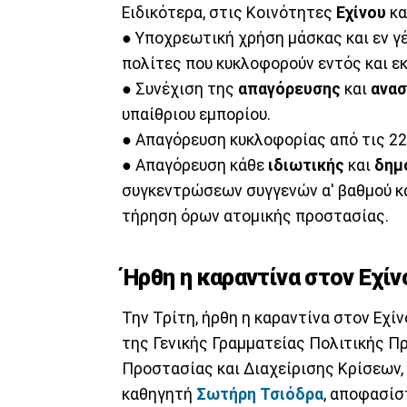
Ειδικότερα, στις Κοινότητες
Εχίνου
κα
● Υποχρεωτική χρήση μάσκας και εν γ
πολίτες που κυκλοφορούν εντός και ε
● Συνέχιση της
απαγόρευσης
και
ανασ
υπαίθριου εμπορίου.
● Απαγόρευση κυκλοφορίας από τις 22:
● Απαγόρευση κάθε
ιδιωτικής
και
δημ
συγκεντρώσεων συγγενών α' βαθμού κα
τήρηση όρων ατομικής προστασίας.
Ήρθη η καραντίνα στον Εχίν
Την Τρίτη, ήρθη η καραντίνα στον Εχί
της Γενικής Γραμματείας Πολιτικής Π
Προστασίας και Διαχείρισης Κρίσεων,
καθηγητή
Σωτήρη Τσιόδρα
, αποφασίσ