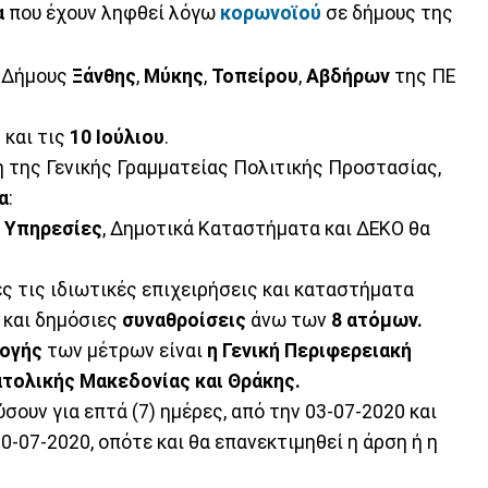
α
που έχουν ληφθεί λόγω
κορωνοϊού
σε δήμους της
ς Δήμους
Ξάνθης
,
Μύκης
,
Τοπείρου
,
Αβδήρων
της ΠΕ
 και τις
10 Ιούλιου
.
 της Γενικής Γραμματείας Πολιτικής Προστασίας,
α
:
 Υπηρεσίες
, Δημοτικά Καταστήματα και ΔΕΚΟ θα
ς τις ιδιωτικές επιχειρήσεις και καταστήματα
 και δημόσιες
συναθροίσεις
άνω των
8 ατόμων.
ογής
των μέτρων είναι
η Γενική Περιφερειακή
ατολικής Μακεδονίας και Θράκης.
σουν για επτά (7) ημέρες, από την 03-07-2020 και
0-07-2020, οπότε και θα επανεκτιμηθεί η άρση ή η