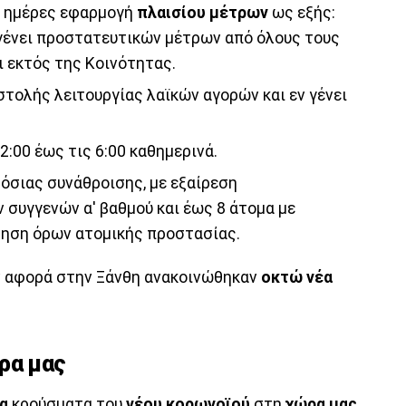
τά ημέρες εφαρμογή
πλαισίου μέτρων
ως εξής:
γένει προστατευτικών μέτρων από όλους τους
ι εκτός της Κοινότητας.
τολής λειτουργίας λαϊκών αγορών και εν γένει
:00 έως τις 6:00 καθημερινά.
μόσιας συνάθροισης, με εξαίρεση
συγγενών α' βαθμού και έως 8 άτομα με
ρηση όρων ατομικής προστασίας.
ον αφορά στην Ξάνθη ανακοινώθηκαν
οκτώ νέα
ρα μας
έα
κρούσματα του
νέου κορωνοϊού
στη
χώρα μας
.