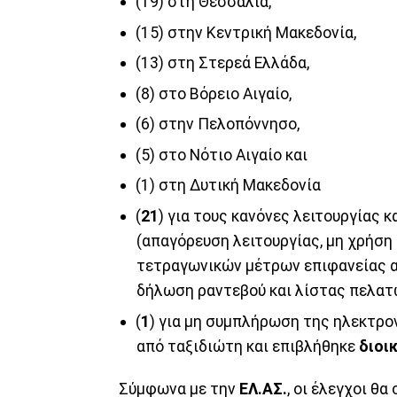
(19) στη Θεσσαλία,
(15) στην Κεντρική Μακεδονία,
(13) στη Στερεά Ελλάδα,
(8) στο Βόρειο Αιγαίο,
(6) στην Πελοπόννησο,
(5) στο Νότιο Αιγαίο και
(1) στη Δυτική Μακεδονία
(
21
) για τους κανόνες λειτουργίας
(απαγόρευση λειτουργίας, μη χρήση
τετραγωνικών μέτρων επιφανείας α
δήλωση ραντεβού και λίστας πελατών
(
1
) για μη συμπλήρωση της ηλεκτρο
από ταξιδιώτη και επιβλήθηκε
διοι
Σύμφωνα με την
ΕΛ.ΑΣ.
, οι έλεγχοι θ