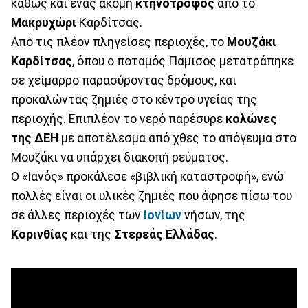
καθώς και ένας ακόμη
κτηνοτρόφος
από το
Μακρυχώρι
Καρδίτσας.
Από τις πλέον πληγείσες περιοχές, το
Μουζάκι
Καρδίτσας
, όπου ο ποταμός Πάμισος μετατράπηκε
σε χείμαρρο παρασύροντας δρόμους, και
προκαλώντας ζημιές στο κέντρο υγείας της
περιοχής. Επιπλέον το νερό παρέσυρε
κολώνες
της ΔΕΗ
με αποτέλεσμα από χθες το απόγευμα στο
Μουζάκι να υπάρχει διακοπή ρεύματος.
Ο «Ιανός» προκάλεσε «βιβλική καταστροφή», ενώ
πολλές είναι οι υλικές ζημιές που άφησε πίσω του
σε άλλες περιοχές των
Ιονίων
νήσων, της
Κορινθίας
και της
Στερεάς Ελλάδας
.