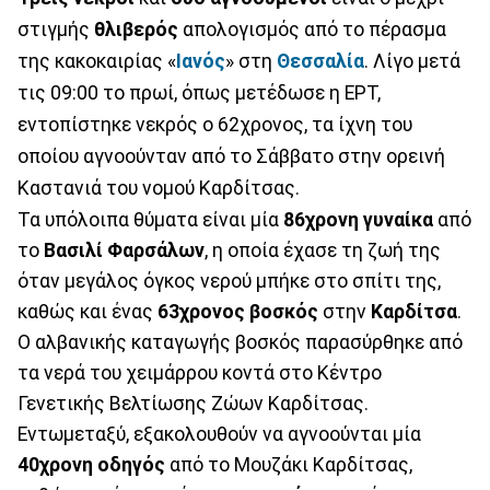
στιγμής
θλιβερός
απολογισμός από το πέρασμα
της κακοκαιρίας «
Ιανός
» στη
Θεσσαλία
. Λίγο μετά
τις 09:00 το πρωί, όπως μετέδωσε η ΕΡΤ,
εντοπίστηκε νεκρός ο 62χρονος, τα ίχνη του
οποίου αγνοούνταν από το Σάββατο στην ορεινή
Καστανιά του νομού Καρδίτσας.
Τα υπόλοιπα θύματα είναι μία
86χρονη γυναίκα
από
το
Βασιλί Φαρσάλων
, η οποία έχασε τη ζωή της
όταν μεγάλος όγκος νερού μπήκε στο σπίτι της,
καθώς και ένας
63χρονος βοσκός
στην
Καρδίτσα
.
Ο αλβανικής καταγωγής βοσκός παρασύρθηκε από
τα νερά του χειμάρρου κοντά στο Κέντρο
Γενετικής Βελτίωσης Ζώων Καρδίτσας.
Εντωμεταξύ, εξακολουθούν να αγνοούνται μία
40χρονη οδηγός
από το Μουζάκι Καρδίτσας,