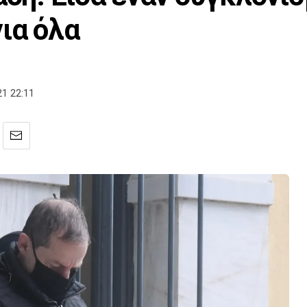
ια όλα
1 22:11