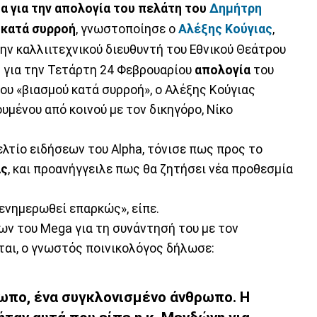
α για την απολογία του πελάτη του
Δημήτρη
 κατά συρροή
, γνωστοποίησε ο
Αλέξης Κούγιας
,
ν καλλιιτεχνικού διευθυντή του Εθνικού Θεάτρου
 για την Τετάρτη 24 Φεβρουαρίου
απολογία
του
ου «βιασμού κατά συρροή», ο Αλέξης Κούγιας
μένου από κοινού με τον δικηγόρο, Νίκο
ελτίο ειδήσεων του Alpha, τόνισε πως προς το
ας
, και προανήγγειλε πως θα ζητήσει νέα προθεσμία
ενημερωθεί επαρκώς», είπε.
ων του Mega για τη συνάντησή του με τον
ται, o γνωστός ποινικολόγος δήλωσε:
ωπο, ένα συγκλονισμένο άνθρωπο. Η