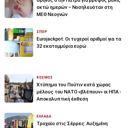
Θρήνος στην Πάτρα για βρέφος μόλις
οκτώ ημερών – Νοσηλευόταν στη
ΜΕΘ Νεογνών
ΣΠΟΡ
Eurojackpot: Οι τυχεροί αριθμοί για τα
32 εκατoμμύρια ευρώ
ΚΟΣΜΟΣ
Χτύπημα του Πούτιν κατά χώρας
μέλους του ΝΑΤΟ «βλέπουν» οι ΗΠΑ -
Αποκαλυπτική έκθεση
ΕΛΛΑΔΑ
Τροχαίο στις Σέρρες: Αυξημένη