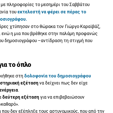
 με πληροφορίες το μεσημέρι του Σαββάτου
ανία του
εκτελεστή να φέρει σε πέρας το
μοσιογράφου.
αίρες χτύπησαν στο θώρακα τον Γιώργο Καραϊβάζ,
λι ενώ η μια που βρέθηκε στην παλάμη προφανώς
ου δημοσιογράφου –αντίδραση τη στιγμή που
για το όπλο
ποιήθηκε στη
δολοφονία του δημοσιογράφου
στηριακή
εξέταση
να δείχνει πως δεν είχε
ενέργεια
.
ια
δεύτερη εξέταση
για να επιβεβαιώσουν
«καθαρό».
 που δεν εξέπληξε τους αστυνομικούς, που από την