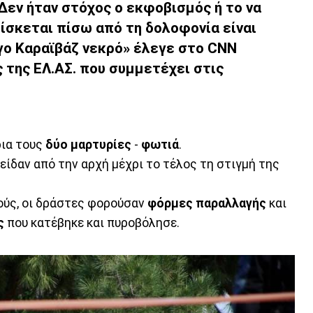
εν ήταν στόχος ο εκφοβισμός ή το να
ρίσκεται πίσω από τη δολοφονία είναι
γο Καραϊβάζ νεκρό» έλεγε στο CNN
της ΕΛ.ΑΣ. που συμμετέχει στις
ρια τους
δύο μαρτυρίες
-
φωτιά
.
είδαν από την αρχή μέχρι το τέλος τη στιγμή της
ούς, οι δράστες φορούσαν
φόρμες
παραλλαγής
και
ς
που κατέβηκε και πυροβόλησε.