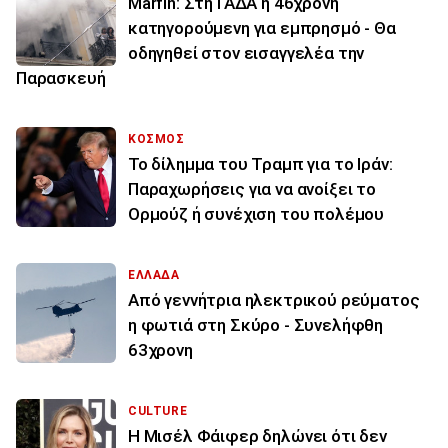
Marfin: Στη ΓΑΔΑ η 46χρονη
κατηγορούμενη για εμπρησμό - Θα
οδηγηθεί στον εισαγγελέα την
Παρασκευή
ΚΟΣΜΟΣ
Το δίλημμα του Τραμπ για το Ιράν:
Παραχωρήσεις για να ανοίξει το
Ορμούζ ή συνέχιση του πολέμου
ΕΛΛΑΔΑ
Από γεννήτρια ηλεκτρικού ρεύματος
η φωτιά στη Σκύρο - Συνελήφθη
63χρονη
CULTURE
Η Μισέλ Φάιφερ δηλώνει ότι δεν