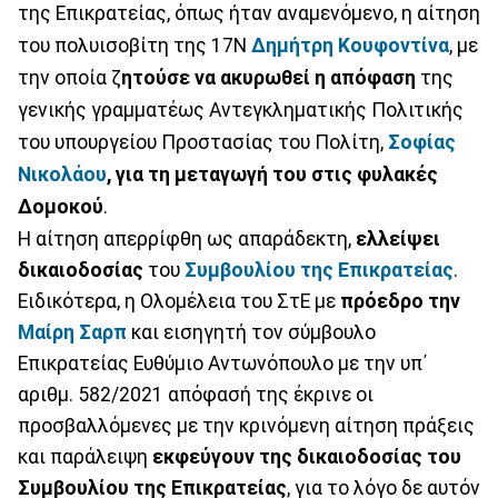
της Επικρατείας, όπως ήταν αναμενόμενο, η αίτηση
του πολυισοβίτη της 17Ν
Δημήτρη Κουφοντίνα
, με
την οποία ζ
ητούσε να ακυρωθεί η απόφαση
της
γενικής γραμματέως Αντεγκληματικής Πολιτικής
του υπουργείου Προστασίας του Πολίτη,
Σοφίας
Νικολάου
, για τη μεταγωγή του στις φυλακές
Δομοκού
.
Η αίτηση απερρίφθη ως απαράδεκτη,
ελλείψει
δικαιοδοσίας
του
Συμβουλίου της Επικρατείας
.
Ειδικότερα, η Ολομέλεια του ΣτΕ με
πρόεδρο την
Μαίρη Σαρπ
και εισηγητή τον σύμβουλο
Επικρατείας Ευθύμιο Αντωνόπουλο με την υπ΄
αριθμ. 582/2021 απόφασή της έκρινε οι
προσβαλλόμενες με την κρινόμενη αίτηση πράξεις
και παράλειψη
εκφεύγουν της δικαιοδοσίας του
Συμβουλίου της Επικρατείας
, για το λόγο δε αυτόν