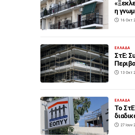
«Ξεκλε
η γνωμ
16 Οκτ 
ΕΛΛΑΔΑ
ΣτΕ: Σ
Περιβα
13 Οκτ 
ΕΛΛΑΔΑ
Το ΣτΕ
διαδικ
27 Ιουν 