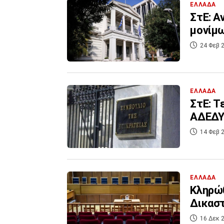
ΕΛΛΑΔΑ
ΣτΕ: Α
μονίμ
24 Φεβ 2
ΕΛΛΑΔΑ
ΣτΕ: Τ
ΑΔΕΔΥ 
14 Φεβ 2
ΕΛΛΑΔΑ
Κληρώθ
Δικαστ
16 Δεκ 2