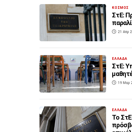
ΚΟΣΜΟΣ
ΣτΕ: Π
παραλ
21 Απρ 2
ΕΛΛΑΔΑ
ΣτΕ: Υ
μαθητέ
19 Μαρ 
ΕΛΛΑΔΑ
Το ΣτΕ
πρόσβα