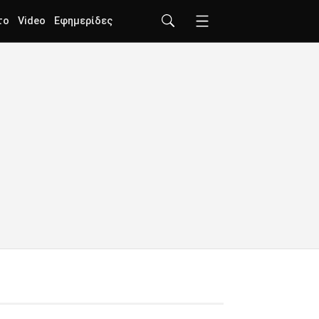
το
Video
Εφημερίδες