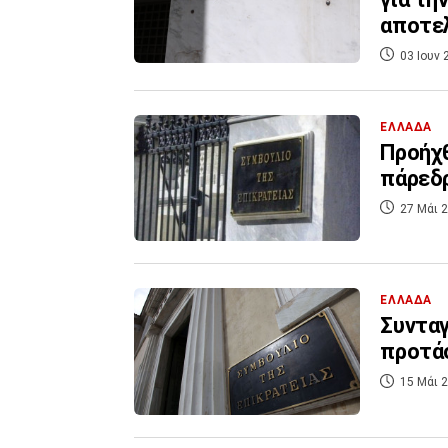
αποτε
03 Ιουν 
ΕΛΛΑΔΑ
Προήχθ
πάρεδρ
27 Μάι 2
ΕΛΛΑΔΑ
Συνταγ
προτάσ
15 Μάι 2