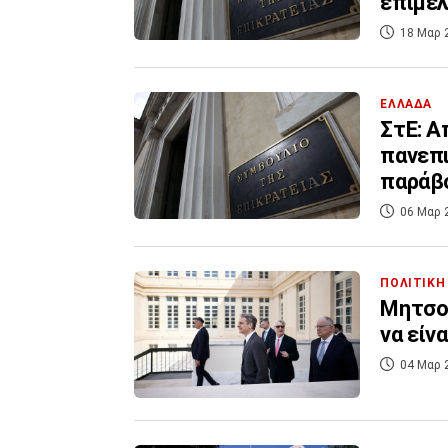
επιμέλ
18 Μαρ 
ΕΛΛΑΔΑ
ΣτΕ: Α
πανεπι
παράβ
06 Μαρ 
ΠΟΛΙΤΙΚΗ
Μητσοτ
να είν
04 Μαρ 