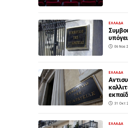
ΕΛΛΑΔΑ
Συμβού
υπόγει
06 Νοε 2
ΕΛΛΑΔΑ
Αντισυ
καλλι
εκπαί
31 Οκτ 
ΕΛΛΑΔΑ