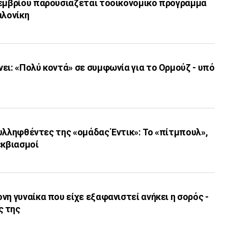
τεμβρίου παρουσιάζεται τοοικονομικό πρόγραμμα
αλονίκη
ει: «Πολύ κοντά» σε συμφωνία για το Ορμούζ - υπό
 συλληφθέντες της «ομάδας Έντικ»: Το «πίτμπουλ»,
εκβιασμοί
νη γυναίκα που είχε εξαφανιστεί ανήκει η σορός -
ς της