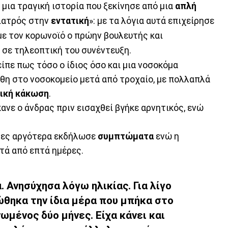
 μια τραγική ιστορία που ξεκίνησε από μια
απλή
γιατρός στην
εντατική
»: με τα λόγια αυτά επιχείρησε
με τον κορωνοϊό ο πρώην βουλευτής και
σε τηλεοπτική του συνέντευξη.
είπε πως τόσο ο ίδιος όσο και μια νοσοκόμα
χθη στο νοσοκομείο μετά από τροχαίο, με πολλαπλά
ική
κάκωση
.
κανε ο άνδρας πριν εισαχθεί βγήκε αρνητικός, ενώ
ρες αργότερα εκδήλωσε
συμπτώματα
ενώ η
τά από επτά ημέρες.
 Ανησύχησα λόγω ηλικίας. Για λίγο
θηκα την ίδια μέρα που μπήκα στο
ωμένος δύο μήνες. Είχα κάνει και