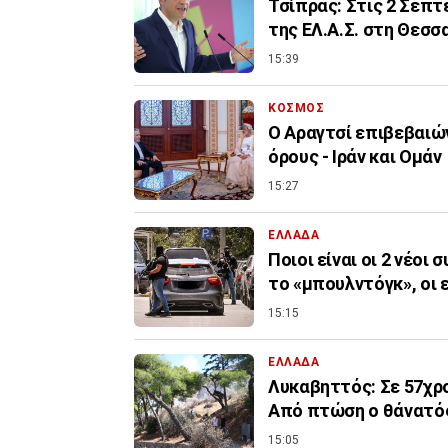
Τσίπρας: Στις 2 Σεπ
της ΕΛ.Α.Σ. στη Θεσσ
15:39
ΚΟΣΜΟΣ
Ο Αραγτσί επιβεβαιών
όρους - Ιράν και Ομάν
15:27
ΕΛΛΑΔΑ
Ποιοι είναι οι 2 νέοι
το «μπουλντόγκ», οι 
15:15
ΕΛΛΑΔΑ
Λυκαβηττός: Σε 57χρο
Από πτώση ο θάνατό
15:05