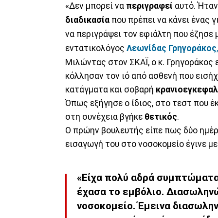
«Δεν μπορεί να
περιγραφεί
αυτό. Ήταν
διαδικασία
που πρέπει να κάνει ένας 
να περιγράψει τον εφιάλτη που έζησε 
εντατικολόγος
Λεωνίδας Γρηγοράκος
,
Μιλώντας στον ΣΚΑΪ, ο κ. Γρηγοράκος 
κόλλησαν τον ιό από ασθενή που εισή
κατάγματα και σοβαρή
κρανιοεγκεφαλ
Όπως εξήγησε ο ίδιος, στο τεστ που έ
στη συνέχεια βγήκε
θετικός
.
Ο πρώην βουλευτής είπε πως δύο ημέ
εισαγωγή του στο νοσοκομείο έγινε με
«Είχα πολύ αδρά συμπτώματα.
έχασα το εμβόλιο. Διασωληνώ
νοσοκομείο. Έμεινα διασωλην