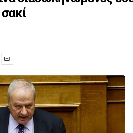
 σακί
0