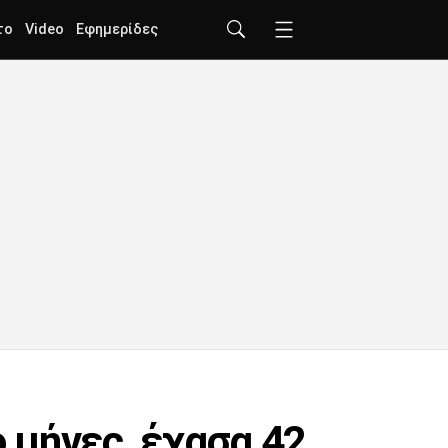
το
Video
Εφημερίδες
 μήνες, έχασα 42