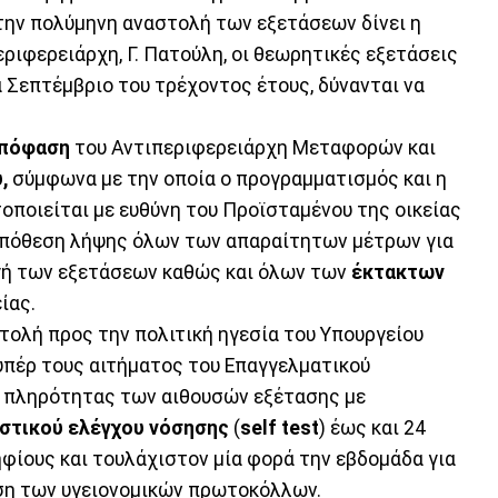
την πολύμηνη αναστολή των εξετάσεων δίνει η
ριφερειάρχη, Γ. Πατούλη, οι θεωρητικές εξετάσεις
 Σεπτέμβριο του τρέχοντος έτους, δύνανται να
πόφαση
του Αντιπεριφερειάρχη Μεταφορών και
,
σύμφωνα με την οποία ο προγραμματισμός και η
οποιείται με ευθύνη του Προϊσταμένου της οικείας
ϋπόθεση λήψης όλων των απαραίτητων μέτρων για
γή των εξετάσεων καθώς και όλων των
έκτακτων
ίας.
τολή προς την πολιτική ηγεσία του Υπουργείου
πέρ τους αιτήματος του Επαγγελματικού
ς πληρότητας των αιθουσών εξέτασης με
στικού ελέγχου νόσησης
(
self test
) έως και 24
ηφίους και τουλάχιστον μία φορά την εβδομάδα για
ηση των υγειονομικών πρωτοκόλλων.