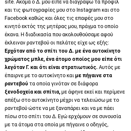
site. Ακόμα ο Δ. μου είπε να διαγράψω τα προφίλ
και τις φωτογραφίες μου στο Instagram και στο
Facebook καθώς και όλες τις επαφές μου στο
κινητό εκτός της μητέρας μου, πράγμα το οποίο
έκανα. Η διαδικασία που ακολουθούσαμε αφού
έκλειναν ραντεβού οι πελάτες είχε ως εξής:
Ερχόταν από το σπίτι του Δ. με ένα αυτοκίνητο
χρώματος μπλε, ένα άτομο οποίος μου είπε ότι
λεγόταν Γ. και ότι είναι στρατιωτικός.
Αυτός με
έπαιρνε με το αυτοκίνητο και
με πήγαινε στα
ραντεβού
τα οποία γινόταν σε διάφορα
ξενοδοχεία και σπίτια,
με άφηνε εκεί και περίμενε
απέξω στο αυτοκίνητο μέχρι να τελειώσω με το
ραντεβού ώστε να με ξαναπάρει και να με πάει
πίσω στο σπίτι του Δ. Εγώ ερχόμουν σε συνουσία
με τα άτομα στα οποία με πήγαινε ο οδηγός,