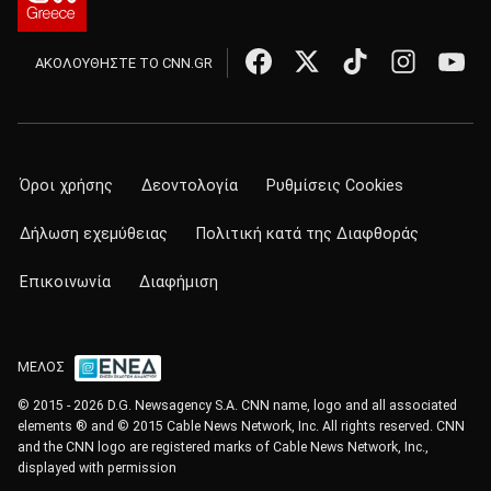
ΑΚΟΛΟΥΘΗΣΤΕ ΤΟ CNN.GR
Όροι χρήσης
Δεοντολογία
Ρυθμίσεις Cookies
Δήλωση εχεμύθειας
Πολιτική κατά της Διαφθοράς
Επικοινωνία
Διαφήμιση
ΜΕΛΟΣ
© 2015 - 2026 D.G. Newsagency S.A. CNN name, logo and all associated
elements ® and © 2015 Cable News Network, Inc. All rights reserved. CNN
and the CNN logo are registered marks of Cable News Network, Inc.,
displayed with permission