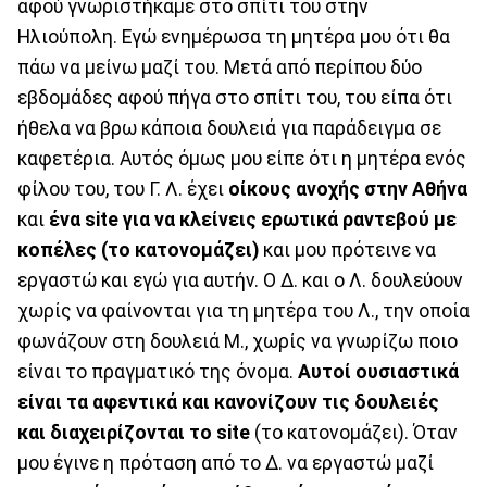
αφού γνωριστήκαμε στο σπίτι του στην
Ηλιούπολη. Εγώ ενημέρωσα τη μητέρα μου ότι θα
πάω να μείνω μαζί του. Μετά από περίπου δύο
εβδομάδες αφού πήγα στο σπίτι του, του είπα ότι
ήθελα να βρω κάποια δουλειά για παράδειγμα σε
καφετέρια. Αυτός όμως μου είπε ότι η μητέρα ενός
φίλου του, του Γ. Λ. έχει
οίκους ανοχής στην Αθήνα
και
ένα
site
για να κλείνεις ερωτικά ραντεβού με
κοπέλες (το κατονομάζει)
και μου πρότεινε να
εργαστώ και εγώ για αυτήν. Ο Δ. και ο Λ. δουλεύουν
χωρίς να φαίνονται για τη μητέρα του Λ., την οποία
φωνάζουν στη δουλειά Μ., χωρίς να γνωρίζω ποιο
είναι το πραγματικό της όνομα.
Αυτοί ουσιαστικά
είναι τα αφεντικά και κανονίζουν τις δουλειές
και διαχειρίζονται το
site
(το κατονομάζει). Όταν
μου έγινε η πρόταση από το Δ. να εργαστώ μαζί