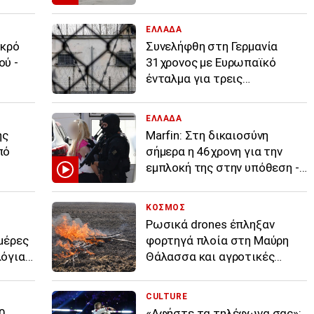
ιδιοκτήτης εταιρείας
ΕΛΛΑΔΑ
εκρό
Συνελήφθη στη Γερμανία
ού -
31χρονος με Ευρωπαϊκό
ένταλμα για τρεις
ανθρωποκτονίες στην
Ελλάδα
ΕΛΛΑΔΑ
ης
Marfin: Στη δικαιοσύνη
πό
σήμερα η 46χρονη για την
εμπλοκή της στην υπόθεση -
σε από
Πέρασε τη νύχτα στη ΓΑΔΑ
ΚΟΣΜΟΣ
Ρωσικά drones έπληξαν
μέρες
φορτηγά πλοία στη Μαύρη
λόγια
Θάλασσα και αγροτικές
αριά
αποθήκες στο Χάρκοβο
CULTURE
0
«Αφήστε τα τηλέφωνα σας»: