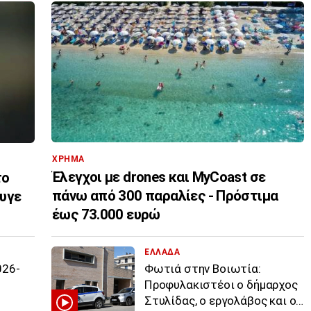
ΧΡΗΜΑ
Έλεγχοι με drones και MyCoast σε
το
πάνω από 300 παραλίες - Πρόστιμα
φυγε
έως 73.000 ευρώ
ΕΛΛΑΔΑ
026-
Φωτιά στην Βοιωτία:
Προφυλακιστέοι ο δήμαρχος
Στυλίδας, ο εργολάβος και ο