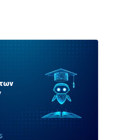
 των
ν