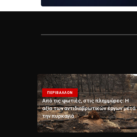
ΠΕΡΙΒΑΛΛΟΝ
Από τις φωτιές, στις πλημμύρες: Η
αξία των αντιδιαβρωτικών έργων μετά
την πυρκαγιά