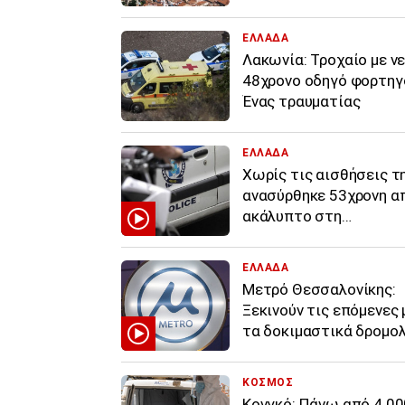
προϋποθέσεις και οι
δικαιούχοι
ΕΛΛΑΔΑ
Λακωνία: Τροχαίο με ν
48χρονο οδηγό φορτηγ
Ένας τραυματίας
ΕΛΛΑΔΑ
Χωρίς τις αισθήσεις τ
ανασύρθηκε 53χρονη α
ακάλυπτο στη
Μιχαλακοπούλου - Έπε
τον πέμπτο
ΕΛΛΑΔΑ
Μετρό Θεσσαλονίκης:
Ξεκινούν τις επόμενες 
τα δοκιμαστικά δρομο
επέκτασης προς Καλαμ
ΚΟΣΜΟΣ
Κονγκό: Πάνω από 4.00