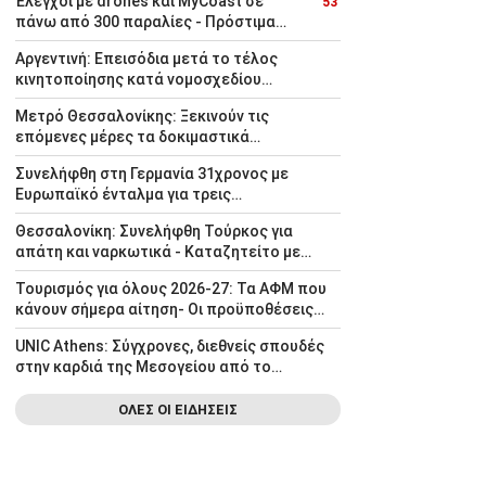
Έλεγχοι με drones και MyCoast σε
53'
πάνω από 300 παραλίες - Πρόστιμα
έως 73.000 ευρώ
Αργεντινή: Επεισόδια μετά το τέλος
κινητοποίησης κατά νομοσχεδίου
ιδιοκτησίας
Μετρό Θεσσαλονίκης: Ξεκινούν τις
επόμενες μέρες τα δοκιμαστικά
δρομολόγια επέκτασης προς Καλαμαριά
Συνελήφθη στη Γερμανία 31χρονος με
Ευρωπαϊκό ένταλμα για τρεις
ανθρωποκτονίες στην Ελλάδα
Θεσσαλονίκη: Συνελήφθη Τούρκος για
απάτη και ναρκωτικά - Καταζητείτο με
ερυθρά αγγελία
Τουρισμός για όλους 2026-27: Τα ΑΦΜ που
κάνουν σήμερα αίτηση- Οι προϋποθέσεις
και οι δικαιούχοι
UNIC Athens: Σύγχρονες, διεθνείς σπουδές
στην καρδιά της Μεσογείου από το
Πανεπιστήμιο Λευκωσίας
ΟΛΕΣ ΟΙ ΕΙΔΗΣΕΙΣ