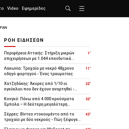
το
Video
Εφημερίδες
ΙΡΑΝ
ΡΟΗ ΕΙΔΗΣΕΩΝ
Περιφέρεια Αττικής: Στήριξη μικρών
1'
επιχειρήσεων με 1.044 επενδυτικά
σχέδια για ψηφιακή μετάβαση
Λακωνία: Τροχαίο με νεκρό 48χρονο
11'
οδηγό φορτηγού - Ένας τραυματίας
Χατζηδάκης: Άκυρες από 1/10 οι
22'
εγκύκλιοι που δεν έχουν αναρτηθεί -
Υποχρεωτική η δημοσίευση τους
Κονγκό: Πάνω από 4.000 κρούσματα
32'
Έμπολα – Η δεύτερη μεγαλύτερη
επιδημία του ιού παγκοσμίως
Σέρρες: Βίντεο ντοκουμέντο από το
43'
τροχαίο με δύο νεκρούς - Πώς ξέφυγε
από την πορεία του το ΙΧ