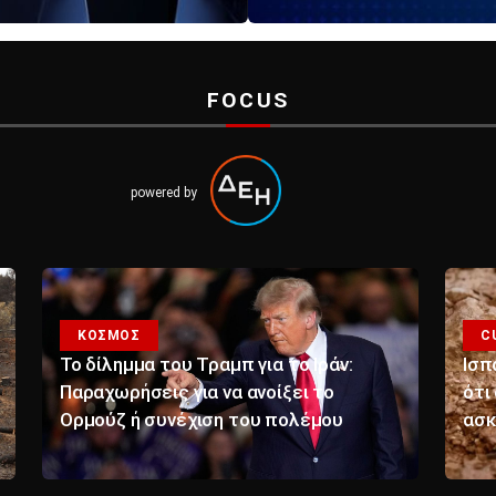
FOCUS
powered by
ΚΟΣΜΟΣ
C
Το δίλημμα του Τραμπ για το Ιράν:
Ισπ
Παραχωρήσεις για να ανοίξει το
ότι
Ορμούζ ή συνέχιση του πολέμου
ασκ