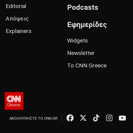
Editorial
Podcasts
Απόψεις
Εφημερίδες
Explainers
Widgets
Newsletter
Το CNN Greece
ΑΚΟΛΟΥΘΗΣΤΕ ΤΟ CNN.GR