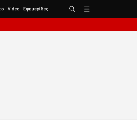
το
Video
Εφημερίδες