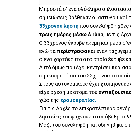
Mπροστά σ' ένα ολόκληρο οπλοστάσιο 
σημειώσεις βρέθηκαν οι αστυνομικοί 
33χρονου ληστή
που συνελήφθη χθες 
τρεις ημέρες μέσω Airbnb
, με τις Αρ
Ο 33χρονος έκρυβε ακόμη και μέσα σ΄
ενώ τα
περίστροφα
και έναν ταχυγεμι
σ΄ενα χαρτόκουτο στο οποίο έκρυβε κα
Αυτό όμως που έχει κεντρίσει περισσ
σημειωματάριο του 33χρονου το οποίο
Στους αστυνομικούς έχει χτυπήσει κό
είχε σχέση με άτομα του
αντιεξουσια
χώο της
τρομοκρατίας.
Για τις Αρχές το επικρατέστερο σενάρι
ληστείες και ψάχνουν το υπόβαθρο αλλ
Μαζί του συνελήφθη και οδηγήθηκε στο