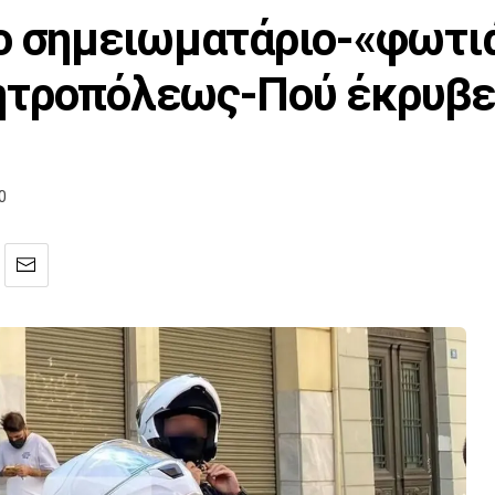
ο σημειωματάριο-«φωτιά
ητροπόλεως-Πού έκρυβε 
0