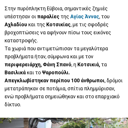
Στην πυρόπληκτη Εύβοια, σημαντικές ζημιές
υπέστησαν οι
παραλίες
της
Αγίας Άννας
, του
Αχλαδίου
και της
Κοτσικίας
, με τις σφοδρές
βροχοπτώσεις να αφήνουν πίσω τους εικόνες
καταστροφής.
Τα χωριά που αντιμετώπισαν τα μεγαλύτερα
προβλήματα ήταν, σύμφωνα και με τον
περιφερειάρχη, Φάνη Σπανό
, η
Κοτσικιά,
τα
Βασιλικά
και το
Ψαροπούλι.
Απεγκλωβίστηκαν περίπου 100 άνθρωποι
, δρόμοι
μετατράπηκαν σε ποτάμια, σπίτια πλημμύρισαν,
ενώ προβλήματα σημειώθηκαν και στο επαρχιακό
δίκτυο.