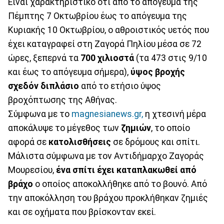
Είναι χαρακτηριστικό ότι από το απόγευμα της
Πέμπτης 7 Οκτωβρίου έως το απόγευμα της
Κυριακής 10 Οκτωβρίου, ο αθροιστικός υετός που
έχει καταγραφεί στη Ζαγορά Πηλίου μέσα σε 72
ώρες, ξεπερνά τα
700 χιλιοστά
(τα 473 στις 9/10
και έως το απόγευμα σήμερα),
ύψος βροχής
σχεδόν διπλάσιο
από το ετήσιο ύψος
βροχόπτωσης της Αθήνας.
Σύμφωνα με το
magnesianews.gr,
η χτεσινή μέρα
αποκάλυψε το μέγεθος των
ζημιών
, το οποίο
αφορά σε
κατολισθήσεις
σε δρόμους και σπίτι.
Μάλιστα σύμφωνα με τον Αντιδήμαρχο Ζαγοράς
Μουρεσίου,
ένα σπίτι έχει καταπλακωθεί από
βράχο
ο οποίος αποκολλήθηκε από το βουνό. Από
την αποκόλληση του βράχου προκλήθηκαν ζημιές
και σε οχήματα που βρίσκονταν εκεί.