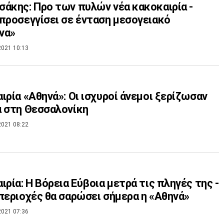
άκης: Προ των πυλών νέα κακοκαιρία -
προσεγγίσει σε ένταση μεσογειακό
να»
2021 10:13
ιρία «Αθηνά»: Οι ισχυροί άνεμοι ξερίζωσαν
 στη Θεσσαλονίκη
2021 08:22
ιρία: Η Βόρεια Εύβοια μετρά τις πληγές της -
περιοχές θα σαρώσει σήμερα η «Αθηνά»
2021 07:36