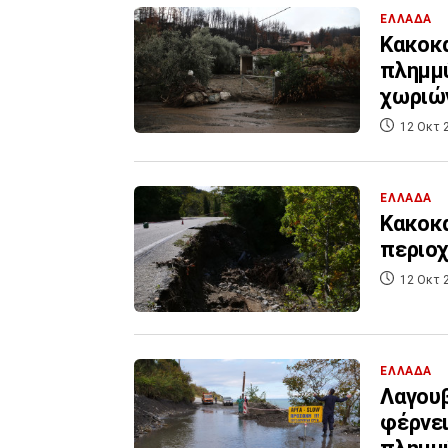
ΕΛΛΑΔΑ
Κακοκα
πλημμύ
χωριώ
12 Οκτ 
ΕΛΛΑΔΑ
Κακοκα
περιοχ
12 Οκτ 
ΕΛΛΑΔΑ
Λαγουβ
φέρνει