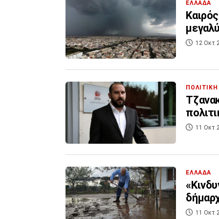
ΕΛΛΑΔΑ
Καιρός
μεγαλύ
12 Οκτ 
ΠΟΛΙΤΙΚΗ
Τζανακ
πολιτι
11 Οκτ 
ΕΛΛΑΔΑ
«Κινδυ
δήμαρχ
11 Οκτ 