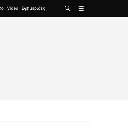
το
Video
Εφημερίδες