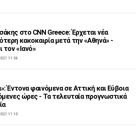
άκης στο CNN Greece: Έρχεται νέα
τερη κακοκαιρία μετά την «Αθηνά» -
ι τον «Ιανό»
2021 11:36
»: Έντονα φαινόμενα σε Αττική και Εύβοια
όμενες ώρες - Τα τελευταία προγνωστικά
ία
2021 11:10