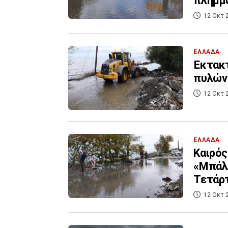
πλημμύ
12 Οκτ 
ΕΛΛΑΔΑ
Έκτακτ
πυλών 
12 Οκτ 
ΕΛΛΑΔΑ
Καιρός
«Μπάλλ
Τετάρ
12 Οκτ 