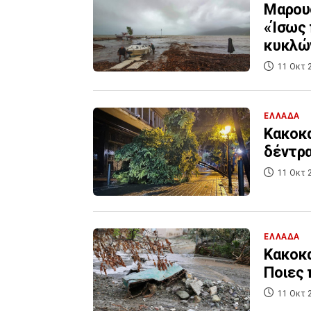
Μαρουσ
«Ίσως 
κυκλώ
11 Οκτ 
ΕΛΛΑΔΑ
Κακοκα
δέντρα
11 Οκτ 
ΕΛΛΑΔΑ
Κακοκα
Ποιες 
11 Οκτ 