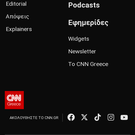
Editorial
Podcasts
Απόψεις
Εφημερίδες
Explainers
Widgets
Newsletter
Το CNN Greece
ΑΚΟΛΟΥΘΗΣΤΕ ΤΟ CNN.GR