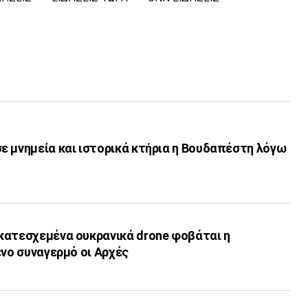
ε μνημεία και ιστορικά κτήρια η Βουδαπέστη λόγω
κατεσχεμένα ουκρανικά drone φοβάται η
ένο συναγερμό οι Αρχές