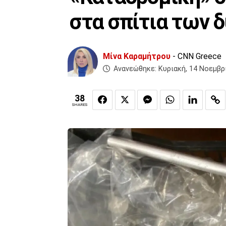
στα σπίτια των 
Μίνα Καραμήτρου
- CNN Greece
Ανανεώθηκε:
Κυριακή, 14 Νοεμβρ
38
SHARES