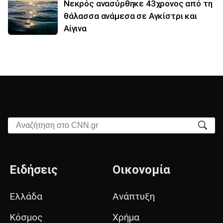
Νεκρός ανασύρθηκε 43χρονος από τη
θάλασσα ανάμεσα σε Αγκίστρι και
Αίγινα
Αναζήτηση στο CNN.gr
Ειδήσεις
Οικονομία
Ελλάδα
Ανάπτυξη
Κόσμος
Χρήμα