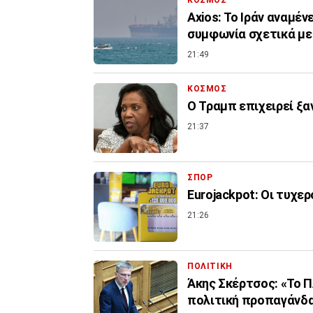
Axios: Το Ιράν αναμέν
συμφωνία σχετικά με
21:49
ΚΟΣΜΟΣ
Ο Τραμπ επιχειρεί ξα
21:37
ΣΠΟΡ
Eurojackpot: Οι τυχερ
21:26
ΠΟΛΙΤΙΚΗ
Άκης Σκέρτσος: «Το 
πολιτική προπαγάνδ