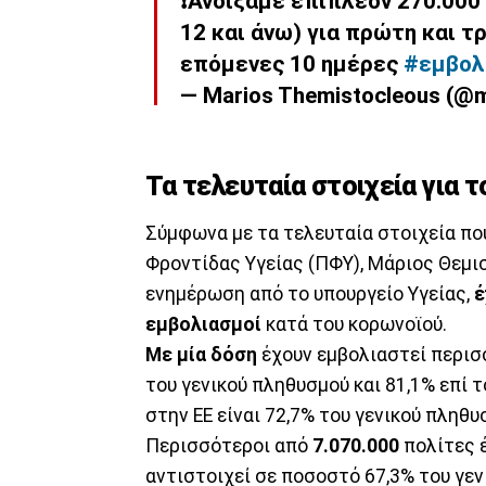
❗️Ανοίξαμε επιπλέον 270.000
12 και άνω) για πρώτη και τρ
επόμενες 10 ημέρες
#εμβολ
— Marios Themistocleous (@
Τα τελευταία στοιχεία για 
Σύμφωνα με τα τελευταία στοιχεία π
Φροντίδας Υγείας (ΠΦΥ), Μάριος Θεμισ
ενημέρωση από το υπουργείο Υγείας,
έ
εμβολιασμοί
κατά του κορωνοϊού.
Με μία δόση
έχουν εμβολιαστεί περισσ
του γενικού πληθυσμού και 81,1% επί 
στην ΕΕ είναι 72,7% του γενικού πληθυ
Περισσότεροι από
7.070.000
πολίτες 
αντιστοιχεί σε ποσοστό 67,3% του γεν