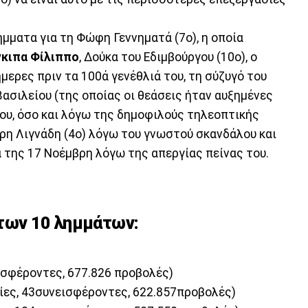
ματα για τη Φώφη Γεννηματά (7ο), η οποία
γκιπα Φίλιππο
, Δούκα του Εδιμβούργου (10ο), ο
ήμερες πριν τα 100ά γενέθλιά του, τη σύζυγό του
ασιλείου (της οποίας οι θεάσεις ήταν αυξημένες
που, όσο και λόγω της δημοφιλούς τηλεοπτικής
τρη Λιγνάδη (4ο) λόγω του γνωστού σκανδάλου και
της 17 Νοέμβρη λόγω της απεργίας πείνας του.
 των 10 λημμάτων:
ισφέροντες, 677.826 προβολές)
ίες, 43συνεισφέροντες, 622.857προβολές)