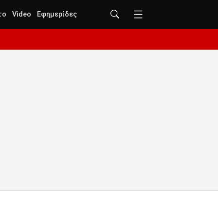
το
Video
Εφημερίδες