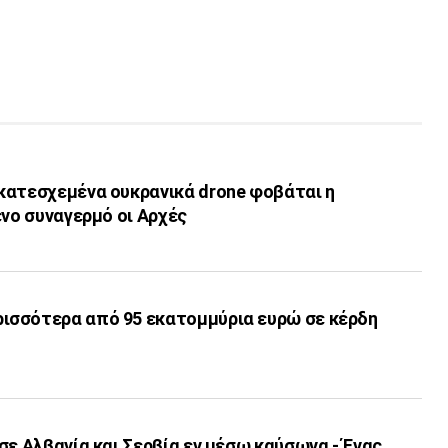
κατεσχεμένα ουκρανικά drone φοβάται η
ένο συναγερμό οι Αρχές
σσότερα από 95 εκατομμύρια ευρώ σε κέρδη
σε Αλβανία και Σερβία εν μέσω καύσωνα - Ένας