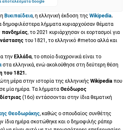
α αποτελέσματα Google
 η
Βικιπαίδεια
, η ελληνική έκδοση της
Wikipedia
.
τα δημοφιλέστερα λήμματα κυριαρχούσαν θέματα
ς
πανδημίας
, το 2021 κυριάρχησαν οι εορτασμοί για
ανάστασης
του 1821, το ελληνικό #metoo αλλά και
ια την
Ελλάδα
, το οποίο διαχρονικά είναι το
α
στα ελληνικά, ενώ ακολούθησε στη δεύτερη θέση
η του 1821.
ώτη μέρα στην ιστορία της ελληνικής
Wikipedia
που
σε μία ημέρα. Τα λήμματα
Θεόδωρος
δίστριας
(16ο) εντάσσονται στην ίδια θεματική
κης Θεοδωράκης
, καθώς ο σπουδαίος συνθέτης
ην ίδια ημέρα σκοτώθηκε και ο δημοφιλής ράπερ
8ο) να είναι αυτό με τις περισσότερες επεξεργασίες