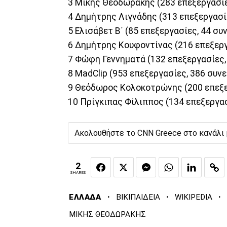
3 Μίκης Θεοδωράκης (283 επεξεργασίε
4 Δημήτρης Λιγνάδης (313 επεξεργασί
5 Ελισάβετ Β΄ (85 επεξεργασίες, 44 σ
6 Δημήτρης Κουφοντίνας (216 επεξεργ
7 Φώφη Γεννηματά (132 επεξεργασίες,
8 MadClip (953 επεξεργασίες, 386 συν
9 Θεόδωρος Κολοκοτρώνης (200 επεξε
10 Πρίγκιπας Φίλιππος (134 επεξεργα
Ακολουθήστε το CNN Greece στο κανάλι
2
SHARES
·
·
·
ΕΛΛΑΔΑ
ΒΙΚΙΠΑΙΔΕΙΑ
WIKIPEDIA
ΜΙΚΗΣ ΘΕΟΔΩΡΑΚΗΣ