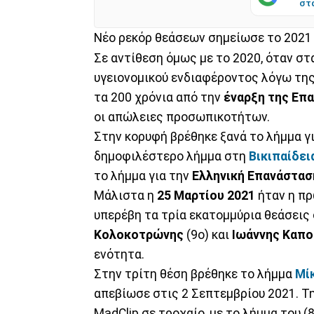
στ
Νέο ρεκόρ θεάσεων σημείωσε το 2021
Σε αντίθεση όμως με το 2020, όταν σ
υγειονομικού ενδιαφέροντος λόγω τη
τα 200 χρόνια από την
έναρξη της Επ
οι απώλειες προσωπικοτήτων.
Στην κορυφή βρέθηκε ξανά το λήμμα γ
δημοφιλέστερο λήμμα στη
Βικιπαίδει
το λήμμα για την
Ελληνική Επανάστασ
Μάλιστα η
25 Μαρτίου 2021
ήταν η πρ
υπερέβη τα τρία εκατομμύρια θεάσεις 
Κολοκοτρώνης
(9ο) και
Ιωάννης Καπο
ενότητα.
Στην τρίτη θέση βρέθηκε το λήμμα
Μί
απεβίωσε στις 2 Σεπτεμβρίου 2021. Τ
MadClip σε τροχαίο, με το λήμμα του (