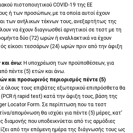
ακού πιστοποιητικού COVID-19 της ΕΕ
υς ή των προσώπων, με τα οποία αυτοί έχουν
αι των ανήλικων τέκνων τους, ανεξαρτήτως της
ουν να έχουν διαγνωσθεί αρνητικοί σε τεστ με τη
ομήντα δύο (72) ωρών ή εναλλακτικά να έχουν
ντός είκοσι τεσσάρων (24) ωρών πριν από την άφιξη
 και άνω:
Η υποχρέωση των προϋποθέσεων, για
από πέντε (5) ετών και άνω.
ών και προσωρινός περιορισμός πέντε (5)
ε όλους τους επιβάτες εξωτερικού επιπρόσθετα θα
(PCR ή rapid test) κατά την άφιξη τους, βάση της
ger Locator Form. Σε περίπτωση που τα τεστ
ίνα/απομόνωση θα ισχύει για πέντε (5) μέρες, κατ'
ς διαμονής που υποδεικνύεται από τις αρμόδιες
ίζει από την επόμενη ημέρα της διάγνωσής τους ως