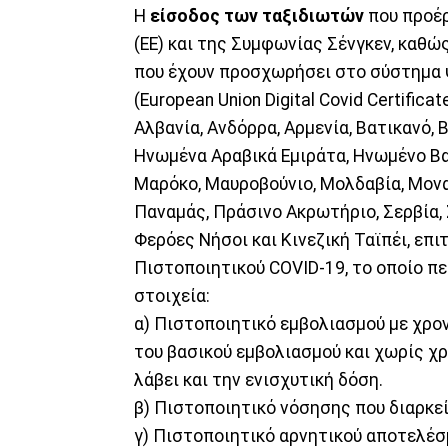
Η
είσοδος των ταξιδιωτών
που προέρ
(ΕΕ) και της Συμφωνίας Σένγκεν, καθώς
που έχουν προσχωρήσει στο σύστημα 
(European Union Digital Covid Certific
Αλβανία, Ανδόρρα, Αρμενία, Βατικανό, 
Ηνωμένα Αραβικά Εμιράτα, Ηνωμένο Βασί
Μαρόκο, Μαυροβούνιο, Μολδαβία, Μονακ
Παναμάς, Πράσινο Ακρωτήριο, Σερβία, Σ
Φερόες Νήσοι και Κινεζική Ταϊπέι, επ
Πιστοποιητικού COVID-19, το οποίο π
στοιχεία:
α) Πιστοποιητικό εμβολιασμού με χρον
του βασικού εμβολιασμού και χωρίς χρ
λάβει και την ενισχυτική δόση.
β) Πιστοποιητικό νόσησης που διαρκεί
γ) Πιστοποιητικό αρνητικού αποτελέσ