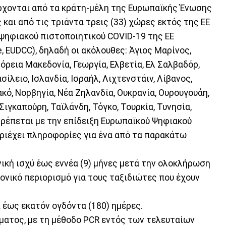
χονται από τα κράτη-μέλη της Ευρωπαϊκής Ένωσης
 και από τις τριάντα τρεις (33) χώρες εκτός της ΕΕ
ψηφιακού πιστοποιητικού COVID-19 της ΕΕ
ate, EUDCC), δηλαδή οι ακόλουθες: Άγιος Μαρίνος,
Βόρεια Μακεδονία, Γεωργία, Ελβετία, Ελ Σαλβαδόρ,
λειο, Ισλανδία, Ισραήλ, Λιχτενστάιν, Λίβανος,
ό, Νορβηγία, Νέα Ζηλανδία, Ουκρανία, Ουρουγουάη,
ιγκαπούρη, Ταϊλάνδη, Τόγκο, Τουρκία, Τυνησία,
ιτρέπεται με την επίδειξη Ευρωπαϊκού Ψηφιακού
εριέχει πληροφορίες για ένα από τα παρακάτω
ική ισχύ έως εννέα (9) μήνες μετά την ολοκλήρωση
ονικό περιορισμό για τους ταξιδιώτες που έχουν
 έως εκατόν ογδόντα (180) ημέρες.
ματος, με τη μέθοδο PCR εντός των τελευταίων