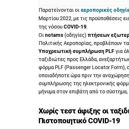
Παρατείνονται οι
αεροπορικές οδηγί
Μαρτίου 2022, με τις προϋποθέσεις ε
της νόσου
COVID-19
.
Οι
notams
(οδηγίες)
πτήσεων εξωτερ
Πολιτικής Αεροπορίας, προβλέπουν τα
Υποχρεωτική συμπλήρωση PLF
για ό
ταξιδιώτες προς Ελλάδα, ανεξαρτήτω
φόρμα PLF (Passenger Locator Form), σ
oποιαδήποτε ώρα πριν την αναχώρηση
συμπλήρωσης της ηλεκτρονικής φόρμα
μήνυμα στον επιβάτη από το σύστημα,
Χωρίς τεστ άφιξης οι ταξι
Πιστοποιητικό COVID-19